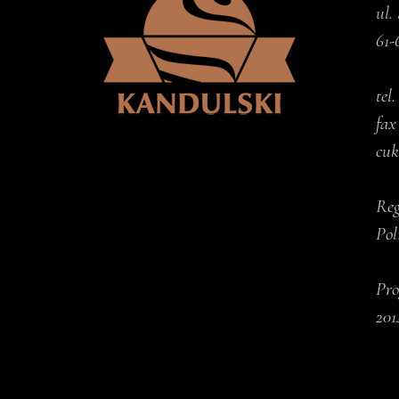
ul.
61-
tel
fax
cuk
Reg
Pol
Pro
201