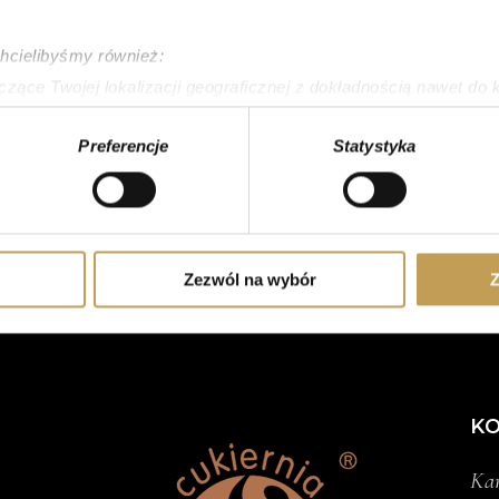
chcielibyśmy również:
zące Twojej lokalizacji geograficznej z dokładnością nawet do 
rządzenie, aktywnie analizując charakteryzującego je zbiory dany
Preferencje
Statystyka
 tego, jak Twoje osobiste dane są przetwarzane oraz ustaw wła
plików cookie możesz zmienić lub wycofać swoją zgodę w dowolne
do spersonalizowania treści i reklam, aby oferować funkcje sp
ormacje o tym, jak korzystasz z naszej witryny, udostępniamy p
Zezwól na wybór
Z
Partnerzy mogą połączyć te informacje z innymi danymi otrzym
nia z ich usług.
K
Kan