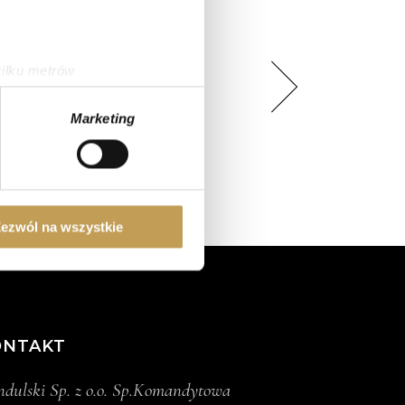
kilku metrów
ch (fingerprinting, czyli
Marketing
sne preferencje w
sekcji
j chwili.
ołecznościowe i analizować
artnerom społecznościowym,
ezwól na wszystkie
anymi od Ciebie lub
ONTAKT
dulski Sp. z o.o. Sp.Komandytowa