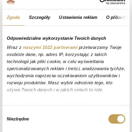
Zgoda
Szczegóły
Ustawienia reklam
O plikach c
Odpowiedzialne wykorzystanie Twoich danych
Wraz z
naszymi 1022 partnerami
przetwarzamy Twoje
osobiste dane, np. adres IP, korzystając z takich
technologii jak pliki cookie, w celu wyświetlania
spersonalizowanych reklam i treści, analizowania tychże,
wychodzenia naprzeciw oczekiwaniom użytkowników i
rozwoju produktów. Masz wybór odnośnie tego, kto
używa Twoich danych i w jakich celach to robi.
TORT T6
Jeśli wyrazisz na to zgodę, chcielibyśmy również:
Torty okolicznościowe
Gromadzić dane dotyczące Twojej lokalizacji
Wybór
Niezbędne
geograficznej z dokładnością nawet do kilku metrów
zgody
Identyfikować Twoje urządzenie, aktywnie