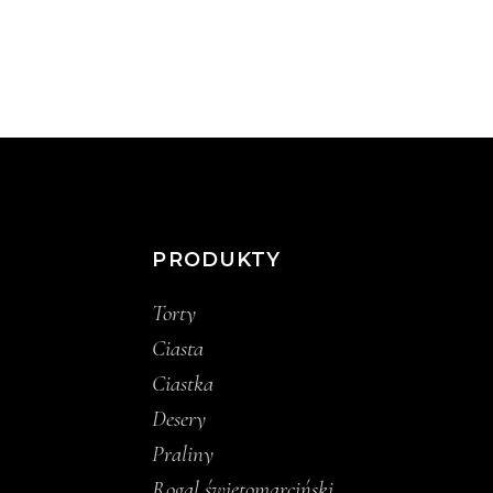
PRODUKTY
Torty
Ciasta
Ciastka
Desery
Praliny
Rogal świętomarciński