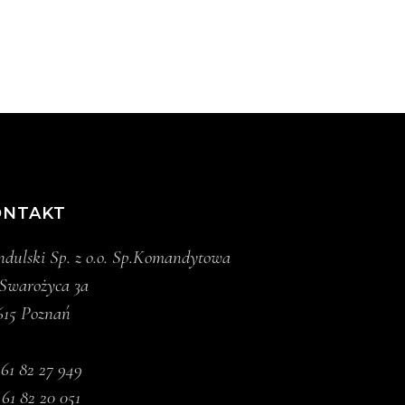
ONTAKT
dulski Sp. z o.o. Sp.Komandytowa
 Swarożyca 3a
615 Poznań
.
61 82 27 949
 61 82 20 051