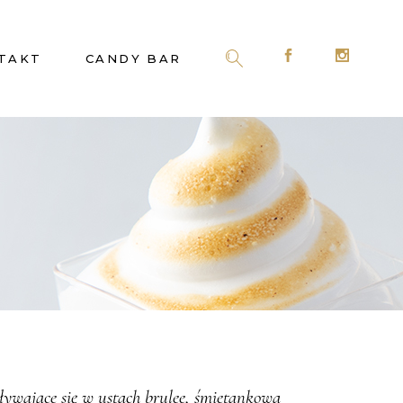
TAKT
CANDY BAR
pływające się w ustach brulee, śmietankowa