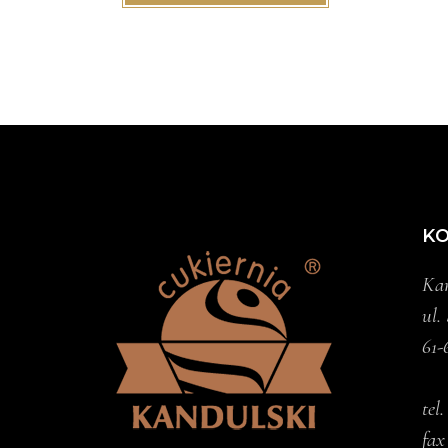
K
Kan
ul.
61-
tel
fax