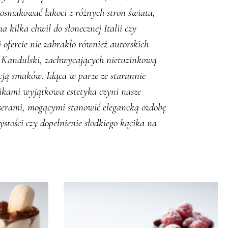
osmakować łakoci z różnych stron świata,
a kilka chwil do słonecznej Italii czy
 ofercie nie zabrakło również autorskich
x Kandulski, zachwycających nietuzinkową
cją smaków. Idąca w parze ze starannie
kami wyjątkowa estetyka czyni nasze
erami, mogącymi stanowić elegancką ozdobę
stości czy dopełnienie słodkiego kącika na