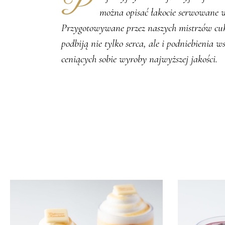
Perfekcyjny smak i finezyjna forma podania – tak w skrócie
można opisać łakocie serwowane 
Przygotowywane przez naszych mistrzów cu
podbiją nie tylko serca, ale i podniebienia w
ceniących sobie wyroby najwyższej jakości.