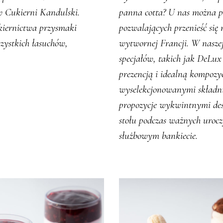
w Cukierni Kandulski.
panna cotta? U nas można p
kiernictwa przysmaki
pozwalających przenieść się n
szystkich łasuchów,
wytwornej Francji. W naszej
specjałów, takich jak DeLu
prezencją i idealną kompozy
wyselekcjonowanymi składni
propozycje wykwintnymi des
stołu podczas ważnych uroczy
służbowym bankiecie.