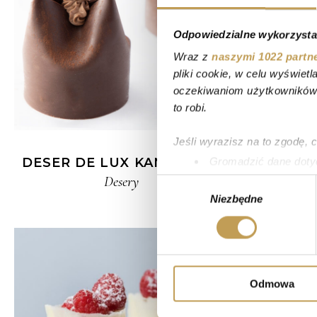
Odpowiedzialne wykorzysta
Wraz z
naszymi 1022 partn
pliki cookie, w celu wyświet
oczekiwaniom użytkowników i
to robi.
Jeśli wyrazisz na to zgodę, 
DESER DE LUX KANDULSKI
DESERY 
Gromadzić dane dotyc
P
Identyfikować Twoje u
Desery
Wybór
wirtualny odcisk palca)
Niezbędne
zgody
Dowiedz się więcej odnośnie
szczegółów
. W Deklaracji 
Wykorzystujemy pliki cookie 
ruch w naszej witrynie. Inf
Odmowa
reklamowym i analitycznym. 
uzyskanymi podczas korzysta