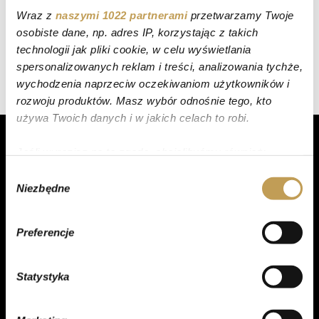
Wraz z
naszymi 1022 partnerami
przetwarzamy Twoje
osobiste dane, np. adres IP, korzystając z takich
technologii jak pliki cookie, w celu wyświetlania
spersonalizowanych reklam i treści, analizowania tychże,
wychodzenia naprzeciw oczekiwaniom użytkowników i
rozwoju produktów. Masz wybór odnośnie tego, kto
używa Twoich danych i w jakich celach to robi.
Jeśli wyrazisz na to zgodę, chcielibyśmy również:
Gromadzić dane dotyczące Twojej lokalizacji
Wybór
Niezbędne
geograficznej z dokładnością nawet do kilku metrów
zgody
PRODUKTY
Identyfikować Twoje urządzenie, aktywnie
analizując charakteryzującego je zbiory danych
Torty
Preferencje
(fingerprinting, czyli wirtualny odcisk palca)
Ciasta
Dowiedz się więcej odnośnie tego, jak Twoje osobiste
Ciastka
Statystyka
dane są przetwarzane oraz ustaw własne preferencje w
sekcji szczegółów
. W Deklaracji plików cookie możesz
Desery
zmienić lub wycofać swoją zgodę w dowolnej chwili.