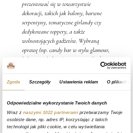
prezentować się w towarzystwie
dekoracji, takich jak balony, barwne
serpentyny, tematyczne girlandy czy
dedykowane toppery, a także
wolnostojących gadżetów. Wybraną
oprawę (np. candy bar w stylu glamour,
boho, rustykalnym) można zamówić w
pakiecie ze słodkościami. Wychodząc
naprzeciw oczekiwaniom naszych
Zgoda
Szczegóły
Ustawienia reklam
O plikach c
Klientów oferujemy również możliwość
zamówienia przysmaków samodzielnie –
Odpowiedzialne wykorzystanie Twoich danych
bez stołu i dodatkowych dekoracji.
Wraz z
naszymi 1022 partnerami
przetwarzamy Twoje
Dojedziemy w każde miejsce
osobiste dane, np. adres IP, korzystając z takich
technologii jak pliki cookie, w celu wyświetlania
Nasz słodki bufet jest całkowicie mobilny