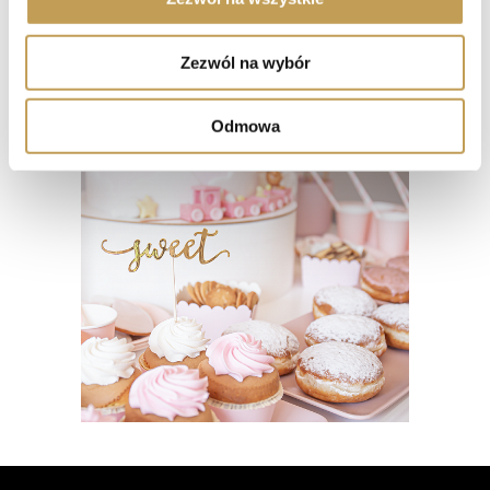
korzystasz z naszej witryny, udostępniamy partnerom
telefonowania pod numer
694 954 234
.
społecznościowym, reklamowym i analitycznym.
Zezwól na wybór
Partnerzy mogą połączyć te informacje z innymi danymi
otrzymanymi od Ciebie lub uzyskanymi podczas
korzystania z ich usług.
Odmowa