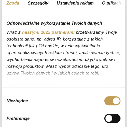
Zgoda
Szczegóły
Ustawienia reklam
O plikach c
Odpowiedzialne wykorzystanie Twoich danych
Wraz z
naszymi 1022 partnerami
przetwarzamy Twoje
osobiste dane, np. adres IP, korzystając z takich
technologii jak pliki cookie, w celu wyświetlania
spersonalizowanych reklam i treści, analizowania tychże,
wychodzenia naprzeciw oczekiwaniom użytkowników i
rozwoju produktów. Masz wybór odnośnie tego, kto
używa Twoich danych i w jakich celach to robi.
KANDULSKI SP. Z
O.O. SP.
Jeśli wyrazisz na to zgodę, chcielibyśmy również:
KOMANDYTOWA
Gromadzić dane dotyczące Twojej lokalizacji
Wybór
Niezbędne
geograficznej z dokładnością nawet do kilku metrów
zgody
Identyfikować Twoje urządzenie, aktywnie
analizując charakteryzującego je zbiory danych
Preferencje
(fingerprinting, czyli wirtualny odcisk palca)
ul. Swarożyca 3a, 61-615 Poznań