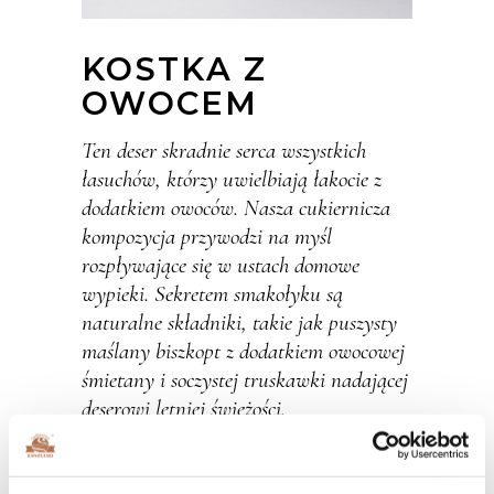
KOSTKA Z
OWOCEM
Ten deser skradnie serca wszystkich
łasuchów, którzy uwielbiają łakocie z
dodatkiem owoców. Nasza cukiernicza
kompozycja przywodzi na myśl
rozpływające się w ustach domowe
wypieki. Sekretem smakołyku są
naturalne składniki, takie jak puszysty
maślany biszkopt z dodatkiem owocowej
śmietany i soczystej truskawki nadającej
deserowi letniej świeżości.
Ciasta
Kategorie: