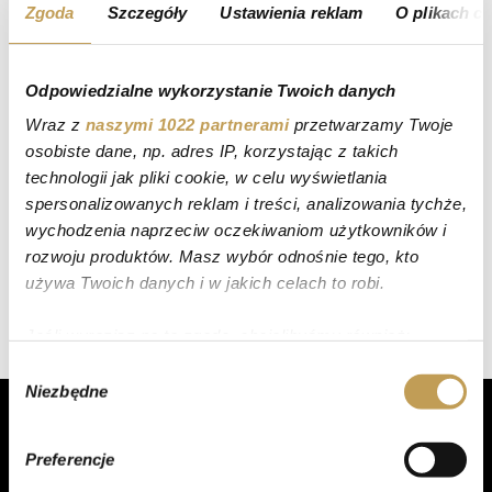
Zgoda
Szczegóły
Ustawienia reklam
O plikach c
Odpowiedzialne wykorzystanie Twoich danych
Wraz z
naszymi 1022 partnerami
przetwarzamy Twoje
osobiste dane, np. adres IP, korzystając z takich
technologii jak pliki cookie, w celu wyświetlania
spersonalizowanych reklam i treści, analizowania tychże,
wychodzenia naprzeciw oczekiwaniom użytkowników i
rozwoju produktów. Masz wybór odnośnie tego, kto
używa Twoich danych i w jakich celach to robi.
Jeśli wyrazisz na to zgodę, chcielibyśmy również:
Gromadzić dane dotyczące Twojej lokalizacji
Wybór
Niezbędne
geograficznej z dokładnością nawet do kilku metrów
zgody
Identyfikować Twoje urządzenie, aktywnie
analizując charakteryzującego je zbiory danych
Preferencje
(fingerprinting, czyli wirtualny odcisk palca)