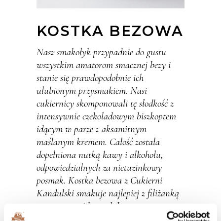
KOSTKA BEZOWA
Nasz smakołyk przypadnie do gustu
wszystkim amatorom smacznej bezy i
stanie się prawdopodobnie ich
ulubionym przysmakiem. Nasi
cukiernicy skomponowali tę słodkość z
intensywnie czekoladowym biszkoptem
idącym w parze z aksamitnym
maślanym kremem. Całość została
dopełniona nutką kawy i alkoholu,
odpowiedzialnych za nietuzinkowy
posmak. Kostka bezowa z Cukierni
Kandulski smakuje najlepiej z filiżanką
aromatycznej kawy lub owocową
herbatką.