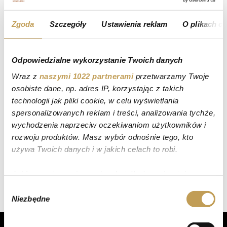
Zgoda
Szczegóły
Ustawienia reklam
O plikach c
Ciasta
Kategorie:
Odpowiedzialne wykorzystanie Twoich danych
Wraz z
naszymi 1022 partnerami
przetwarzamy Twoje
osobiste dane, np. adres IP, korzystając z takich
technologii jak pliki cookie, w celu wyświetlania
spersonalizowanych reklam i treści, analizowania tychże,
wychodzenia naprzeciw oczekiwaniom użytkowników i
rozwoju produktów. Masz wybór odnośnie tego, kto
używa Twoich danych i w jakich celach to robi.
Jeśli wyrazisz na to zgodę, chcielibyśmy również:
Gromadzić dane dotyczące Twojej lokalizacji
Wybór
Niezbędne
geograficznej z dokładnością nawet do kilku metrów
zgody
Identyfikować Twoje urządzenie, aktywnie
analizując charakteryzującego je zbiory danych