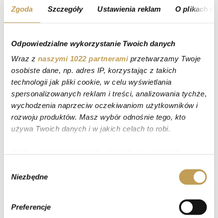
Zgoda
Szczegóły
Ustawienia reklam
O plikach c
Odpowiedzialne wykorzystanie Twoich danych
Wraz z
naszymi 1022 partnerami
przetwarzamy Twoje
osobiste dane, np. adres IP, korzystając z takich
technologii jak pliki cookie, w celu wyświetlania
spersonalizowanych reklam i treści, analizowania tychże,
wychodzenia naprzeciw oczekiwaniom użytkowników i
rozwoju produktów. Masz wybór odnośnie tego, kto
KLERY
używa Twoich danych i w jakich celach to robi.
Ciastka
Jeśli wyrazisz na to zgodę, chcielibyśmy również:
Gromadzić dane dotyczące Twojej lokalizacji
Wybór
Niezbędne
geograficznej z dokładnością nawet do kilku metrów
zgody
Identyfikować Twoje urządzenie, aktywnie
analizując charakteryzującego je zbiory danych
Preferencje
(fingerprinting, czyli wirtualny odcisk palca)