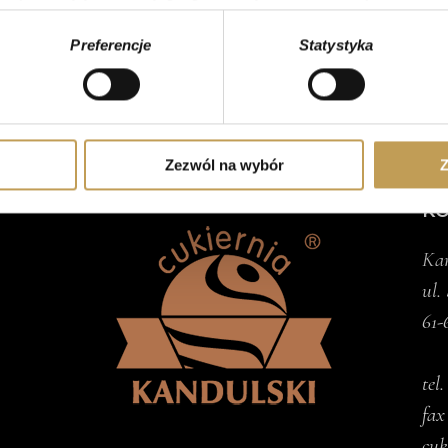
rządzenie, aktywnie analizując charakteryzującego je zbiory dany
Preferencje
Statystyka
 tego, jak Twoje osobiste dane są przetwarzane oraz ustaw wła
plików cookie możesz zmienić lub wycofać swoją zgodę w dowolne
do spersonalizowania treści i reklam, aby oferować funkcje sp
ormacje o tym, jak korzystasz z naszej witryny, udostępniamy p
Zezwól na wybór
Z
Partnerzy mogą połączyć te informacje z innymi danymi otrzym
K
nia z ich usług.
Kan
ul.
61-
tel
fax
cuk