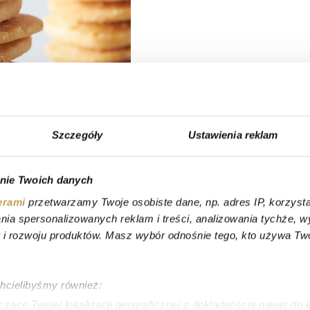
Szczegóły
Ustawienia reklam
nie Twoich danych
erami
przetwarzamy Twoje osobiste dane, np. adres IP, korzystaj
lania spersonalizowanych reklam i treści, analizowania tychże,
 rozwoju produktów. Masz wybór odnośnie tego, kto używa Twoi
chcielibyśmy również:
zące Twojej lokalizacji geograficznej z dokładnością nawet do 