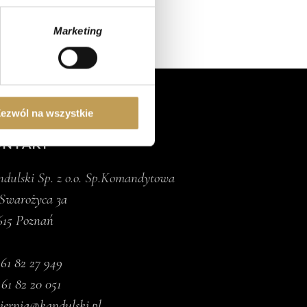
ch (fingerprinting, czyli
Marketing
sne preferencje w
sekcji
j chwili.
ołecznościowe i analizować
artnerom społecznościowym,
ezwól na wszystkie
anymi od Ciebie lub
ONTAKT
dulski Sp. z o.o. Sp.Komandytowa
 Swarożyca 3a
615 Poznań
.
61 82 27 949
 61 82 20 051
iernia@kandulski.pl