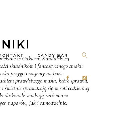
NIKI
KONTAKT
CANDY BAR
piekane w Cukierni Kandulski są
ości składników i fantastycznego smaku
teczka przygotowujemy na bazie
datkiem prawdziwego masła, które sprawia,
 i świetnie sprawdzają się w roli codziennej
iki doskonale smakują zarówno w
ch naparów, jak i samodzielnie.