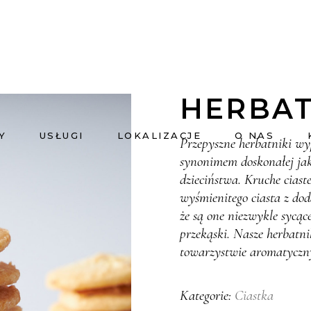
HERBAT
Y
USŁUGI
LOKALIZACJE
O NAS
Przepyszne herbatniki wy
synonimem doskonałej jak
dzieciństwa. Kruche cias
wyśmienitego ciasta z do
że są one niezwykle sycące
przekąski. Nasze herbatn
towarzystwie aromatyczny
Ciastka
Kategorie: