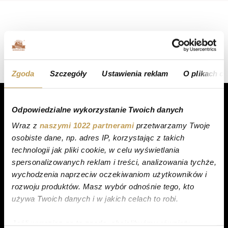
Sorry, no posts matched your criteria.
Zgoda
Szczegóły
Ustawienia reklam
O plikach c
Odpowiedzialne wykorzystanie Twoich danych
Wraz z
naszymi 1022 partnerami
przetwarzamy Twoje
osobiste dane, np. adres IP, korzystając z takich
PRODUKTY
technologii jak pliki cookie, w celu wyświetlania
spersonalizowanych reklam i treści, analizowania tychże,
Torty
wychodzenia naprzeciw oczekiwaniom użytkowników i
Ciasta
rozwoju produktów. Masz wybór odnośnie tego, kto
Ciastka
używa Twoich danych i w jakich celach to robi.
Desery
Jeśli wyrazisz na to zgodę, chcielibyśmy również: