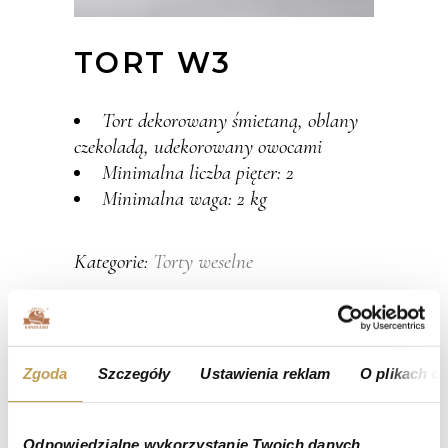
TORT W3
Tort dekorowany śmietaną, oblany
czekoladą, udekorowany owocami
Minimalna liczba pięter: 2
Minimalna waga: 2 kg
Torty weselne
Kategorie:
Zgoda
Szczegóły
Ustawienia reklam
O plikach c
Odpowiedzialne wykorzystanie Twoich danych