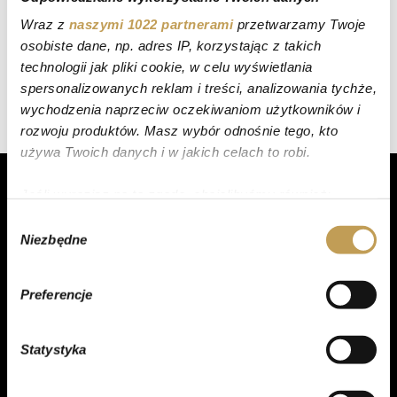
Wraz z
naszymi 1022 partnerami
przetwarzamy Twoje
osobiste dane, np. adres IP, korzystając z takich
technologii jak pliki cookie, w celu wyświetlania
spersonalizowanych reklam i treści, analizowania tychże,
wychodzenia naprzeciw oczekiwaniom użytkowników i
rozwoju produktów. Masz wybór odnośnie tego, kto
używa Twoich danych i w jakich celach to robi.
Jeśli wyrazisz na to zgodę, chcielibyśmy również:
Gromadzić dane dotyczące Twojej lokalizacji
Wybór
Niezbędne
geograficznej z dokładnością nawet do kilku metrów
zgody
PRODUKTY
Identyfikować Twoje urządzenie, aktywnie
analizując charakteryzującego je zbiory danych
Torty
Preferencje
(fingerprinting, czyli wirtualny odcisk palca)
Ciasta
Dowiedz się więcej odnośnie tego, jak Twoje osobiste
Ciastka
Statystyka
dane są przetwarzane oraz ustaw własne preferencje w
sekcji szczegółów
. W Deklaracji plików cookie możesz
Desery
zmienić lub wycofać swoją zgodę w dowolnej chwili.