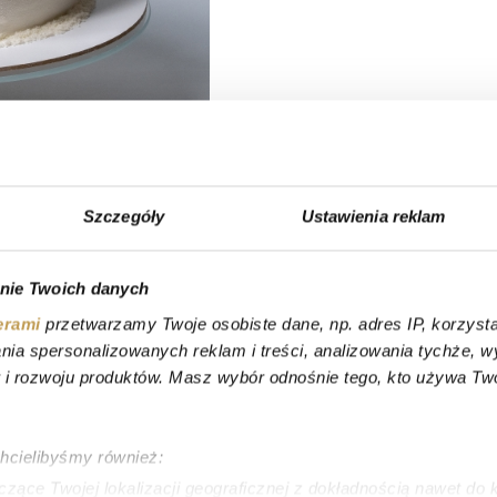
Szczegóły
Ustawienia reklam
nie Twoich danych
erami
przetwarzamy Twoje osobiste dane, np. adres IP, korzystaj
lania spersonalizowanych reklam i treści, analizowania tychże,
 rozwoju produktów. Masz wybór odnośnie tego, kto używa Twoi
chcielibyśmy również:
zące Twojej lokalizacji geograficznej z dokładnością nawet do 