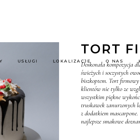
TORT F
Y
USŁUGI
LOKALIZACJE
O NAS
Doskonała kompozycja dla
świeżych i soczystych ow
biszkoptem. Tort firmowy 
klientów nie tylko ze wzg
wszystkim piękne wykończ
truskawek zanurzonych l
z dodatkiem mascarpone.
najlepsze smakowe doznan