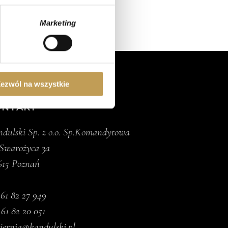
ch (fingerprinting, czyli
Marketing
sne preferencje w
sekcji
j chwili.
ołecznościowe i analizować
artnerom społecznościowym,
ezwól na wszystkie
anymi od Ciebie lub
ONTAKT
dulski Sp. z o.o. Sp.Komandytowa
 Swarożyca 3a
615 Poznań
.
61 82 27 949
 61 82 20 051
iernia@kandulski.pl