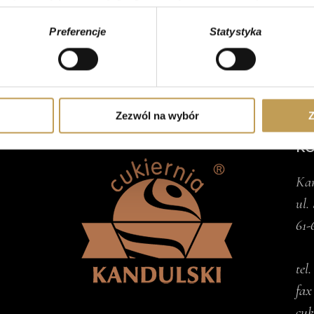
rządzenie, aktywnie analizując charakteryzującego je zbiory dany
Preferencje
Statystyka
 tego, jak Twoje osobiste dane są przetwarzane oraz ustaw wła
plików cookie możesz zmienić lub wycofać swoją zgodę w dowolne
do spersonalizowania treści i reklam, aby oferować funkcje sp
ormacje o tym, jak korzystasz z naszej witryny, udostępniamy p
Zezwól na wybór
Z
Partnerzy mogą połączyć te informacje z innymi danymi otrzym
K
nia z ich usług.
Kan
ul.
61-
tel
fax
cuk