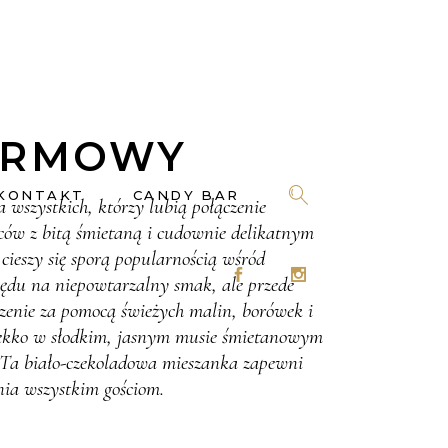
IRMOWY
KONTAKT
CANDY BAR
 wszystkich, którzy lubią połączenie
oców z bitą śmietaną i cudownie delikatnym
cieszy się sporą popularnością wśród
lędu na niepowtarzalny smak, ale przede
enie za pomocą świeżych malin, borówek i
ekko w słodkim, jasnym musie śmietanowym
 Ta biało-czekoladowa mieszanka zapewni
ia wszystkim gościom.