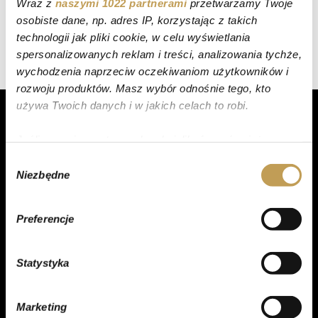
Wraz z
naszymi 1022 partnerami
przetwarzamy Twoje
osobiste dane, np. adres IP, korzystając z takich
technologii jak pliki cookie, w celu wyświetlania
spersonalizowanych reklam i treści, analizowania tychże,
wychodzenia naprzeciw oczekiwaniom użytkowników i
rozwoju produktów. Masz wybór odnośnie tego, kto
używa Twoich danych i w jakich celach to robi.
Jeśli wyrazisz na to zgodę, chcielibyśmy również:
Gromadzić dane dotyczące Twojej lokalizacji
Wybór
PRODUKTY
Niezbędne
geograficznej z dokładnością nawet do kilku metrów
zgody
Identyfikować Twoje urządzenie, aktywnie
Torty
analizując charakteryzującego je zbiory danych
Preferencje
Ciasta
(fingerprinting, czyli wirtualny odcisk palca)
Ciastka
Dowiedz się więcej odnośnie tego, jak Twoje osobiste
Statystyka
dane są przetwarzane oraz ustaw własne preferencje w
Desery
sekcji szczegółów
. W Deklaracji plików cookie możesz
Praliny
zmienić lub wycofać swoją zgodę w dowolnej chwili.
Marketing
Rogal świętomarciński