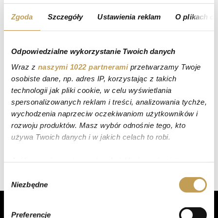
Torty tradycyjne
Kategorie:
Zgoda
Szczegóły
Ustawienia reklam
O plikach c
Odpowiedzialne wykorzystanie Twoich danych
Wraz z
naszymi 1022 partnerami
przetwarzamy Twoje
osobiste dane, np. adres IP, korzystając z takich
technologii jak pliki cookie, w celu wyświetlania
spersonalizowanych reklam i treści, analizowania tychże,
wychodzenia naprzeciw oczekiwaniom użytkowników i
rozwoju produktów. Masz wybór odnośnie tego, kto
używa Twoich danych i w jakich celach to robi.
Jeśli wyrazisz na to zgodę, chcielibyśmy również:
Gromadzić dane dotyczące Twojej lokalizacji
Wybór
Niezbędne
geograficznej z dokładnością nawet do kilku metrów
zgody
Identyfikować Twoje urządzenie, aktywnie
analizując charakteryzującego je zbiory danych
Preferencje