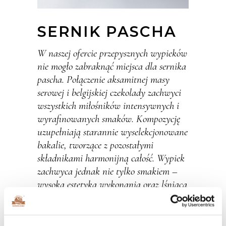
SERNIK PASCHA
W naszej ofercie przepysznych wypieków
nie mogło zabraknąć miejsca dla sernika
pascha. Połączenie aksamitnej masy
serowej i belgijskiej czekolady zachwyci
wszystkich miłośników intensywnych i
wyrafinowanych smaków. Kompozycję
uzupełniają starannie wyselekcjonowane
bakalie, tworzące z pozostałymi
składnikami harmonijną całość. Wypiek
zachwyca jednak nie tylko smakiem –
wysoka estetyka wykonania oraz lśniąca
polewa czekoladowa cieszy również oko.