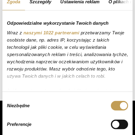
Zgoda
Szczegóły
Ustawienia reklam
O plikach c
Odpowiedzialne wykorzystanie Twoich danych
Wraz z
naszymi 1022 partnerami
przetwarzamy Twoje
osobiste dane, np. adres IP, korzystając z takich
technologii jak pliki cookie, w celu wyświetlania
spersonalizowanych reklam i treści, analizowania tychże,
wychodzenia naprzeciw oczekiwaniom użytkowników i
rozwoju produktów. Masz wybór odnośnie tego, kto
używa Twoich danych i w jakich celach to robi.
Jeśli wyrazisz na to zgodę, chcielibyśmy również:
Gromadzić dane dotyczące Twojej lokalizacji
Wybór
Niezbędne
geograficznej z dokładnością nawet do kilku metrów
zgody
Identyfikować Twoje urządzenie, aktywnie
analizując charakteryzującego je zbiory danych
Preferencje
(fingerprinting, czyli wirtualny odcisk palca)
PRODUKTY