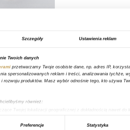
Szczegóły
Ustawienia reklam
nie Twoich danych
erami
przetwarzamy Twoje osobiste dane, np. adres IP, korzystaj
lania spersonalizowanych reklam i treści, analizowania tychże,
 rozwoju produktów. Masz wybór odnośnie tego, kto używa Twoi
chcielibyśmy również:
zące Twojej lokalizacji geograficznej z dokładnością nawet do 
rządzenie, aktywnie analizując charakteryzującego je zbiory dany
Preferencje
Statystyka