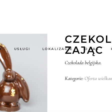
CZEKO
ZAJĄC
Y
USŁUGI
LOKALIZACJE
O NAS
Czekolada belgijska.
Oferta wielka
Kategorie: