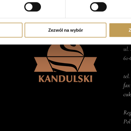
 tego, jak Twoje osobiste dane są przetwarzane oraz ustaw wła
plików cookie możesz zmienić lub wycofać swoją zgodę w dowolne
do spersonalizowania treści i reklam, aby oferować funkcje sp
K
ormacje o tym, jak korzystasz z naszej witryny, udostępniamy p
Zezwól na wybór
Z
Partnerzy mogą połączyć te informacje z innymi danymi otrzym
Kan
nia z ich usług.
ul.
61-
tel
fax
cuk
Reg
Pol