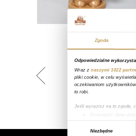
Zgoda
Odpowiedzialne wykorzysta
Wraz z
naszymi 1022 partn
pliki cookie, w celu wyświet
oczekiwaniom użytkowników i
to robi.
Jeśli wyrazisz na to zgodę, 
Gromadzić dane dotyc
Identyfikować Twoje u
Wybór
wirtualny odcisk palca)
Niezbędne
zgody