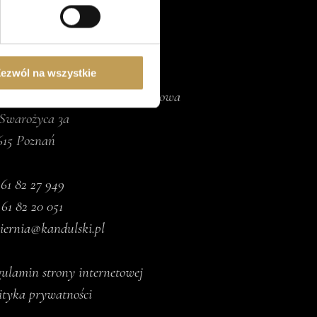
sne preferencje w
sekcji
j chwili.
ołecznościowe i analizować
ONTAKT
artnerom społecznościowym,
ezwól na wszystkie
anymi od Ciebie lub
dulski Sp. z o.o. Sp.Komandytowa
 Swarożyca 3a
615 Poznań
.
61 82 27 949
 61 82 20 051
iernia@kandulski.pl
ulamin strony internetowej
ityka prywatności