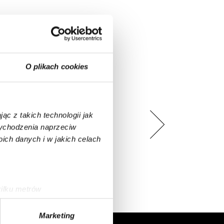
O plikach cookies
ąc z takich technologii jak
 wychodzenia naprzeciw
ch danych i w jakich celach
kilku metrów
ch (fingerprinting, czyli
Marketing