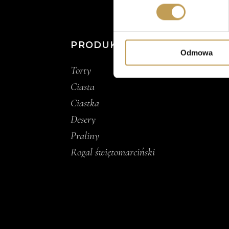
Dowiedz się więcej odnośnie
szczegółów
. W Deklaracji 
Wykorzystujemy pliki cookie 
PRODUKTY
ruch w naszej witrynie. Inf
Odmowa
reklamowym i analitycznym. 
Torty
uzyskanymi podczas korzysta
Ciasta
Ciastka
Desery
Praliny
Rogal świętomarciński