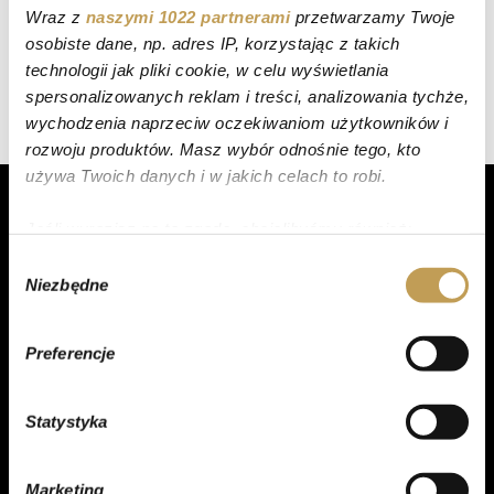
Wraz z
naszymi 1022 partnerami
przetwarzamy Twoje
osobiste dane, np. adres IP, korzystając z takich
technologii jak pliki cookie, w celu wyświetlania
spersonalizowanych reklam i treści, analizowania tychże,
wychodzenia naprzeciw oczekiwaniom użytkowników i
rozwoju produktów. Masz wybór odnośnie tego, kto
używa Twoich danych i w jakich celach to robi.
Jeśli wyrazisz na to zgodę, chcielibyśmy również:
Gromadzić dane dotyczące Twojej lokalizacji
Wybór
PRODUKTY
Niezbędne
geograficznej z dokładnością nawet do kilku metrów
zgody
Identyfikować Twoje urządzenie, aktywnie
Torty
analizując charakteryzującego je zbiory danych
Preferencje
(fingerprinting, czyli wirtualny odcisk palca)
Ciasta
Dowiedz się więcej odnośnie tego, jak Twoje osobiste
Ciastka
Statystyka
dane są przetwarzane oraz ustaw własne preferencje w
Desery
sekcji szczegółów
. W Deklaracji plików cookie możesz
zmienić lub wycofać swoją zgodę w dowolnej chwili.
Praliny
Marketing